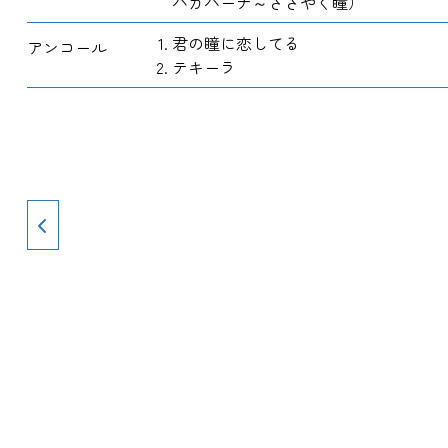
パカバーナ～ささやく瞳）
君の瞳に恋してる
アンコール
テキーラ
投
稿
ナ
ビ
ゲー
ショ
ン