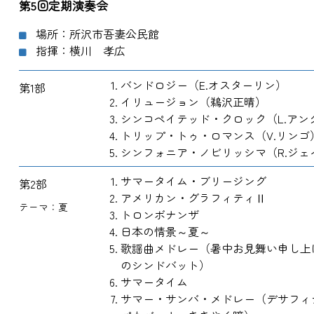
第5回定期演奏会
場所：所沢市吾妻公民館
指揮：横川 孝広
バンドロジー（E.オスターリン）
第1部
イリュージョン（鵜沢正晴）
シンコペイテッド・クロック（L.アン
トリップ・トゥ・ロマンス（V.リンゴ
シンフォニア・ノビリッシマ（R.ジェ
サマータイム・ブリージング
第2部
アメリカン・グラフィティⅡ
テーマ：夏
トロンボナンザ
日本の情景～夏～
歌謡曲メドレー（暑中お見舞い申し上
のシンドバット）
サマータイム
サマー・サンバ・メドレー（デサフィ