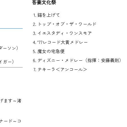
吾妻文化祭
錨を上げて
トップ・オブ・ザ・ワールド
イエスタディ・ワンスモア
’77レコード大賞メドレー
ダーソン）
魔女の宅急便
）
ディズニー・メドレー（指揮：安藤義則）
イガー）
テキーラ＜アンコール＞
げます～渚
ナード～コ