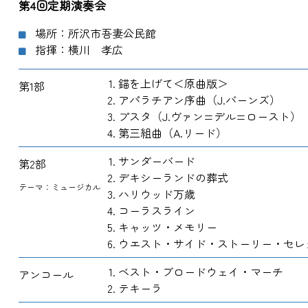
第4回定期演奏会
場所：所沢市吾妻公民館
指揮：横川 孝広
錨を上げて＜原曲版＞
第1部
アパラチアン序曲（J.バーンズ）
プスタ（J.ヴァン=デル=ロースト）
第三組曲（A.リード）
サンダーバード
第2部
デキシーランドの葬式
テーマ：ミュージカル
ハリウッド万歳
コーラスライン
キャッツ・メモリー
ウエスト・サイド・ストーリー・セレ
ベスト・ブロードウェイ・マーチ
アンコール
テキーラ