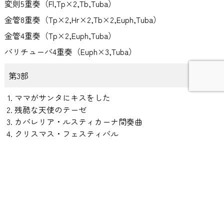
変則5重奏（Fl,Tp×2,Tb,Tuba）
金管8重奏（Tp×2,Hr×2,Tb×2,Euph,Tuba）
金管4重奏（Tp×2,Euph,Tuba）
バリチューバ4重奏（Euph×3,Tuba）
第3部
ママがサンタにキスをした
残酷な天使のテーゼ
カバレリア・ルスティカーナ間奏曲
クリスマス・フェスティバル
アンコール
ウィー・アー・オール・アローン
宇宙のファンタジー
投